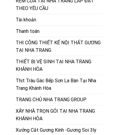
RÈM CỬA TẠI NHA TRANG LẮP ĐẶT
THEO YÊU CẦU
Tài khoản
Thanh toán
THI CÔNG THIẾT KẾ NỘI THẤT GƯƠNG
TẠI NHA TRANG
THIẾT BỊ VỆ SINH TẠI NHA TRANG
KHÁNH HÒA
Thịt Trâu Gác Bếp Sơn La Bán Tại Nha
Trang Khánh Hòa
TRANG CHỦ NHA TRANG GROUP
XÂY NHÀ TRỌN GÓI TẠI NHA TRANG
KHÁNH HÒA
Xưởng Cắt Gương Kính -Gương Soi 3ly