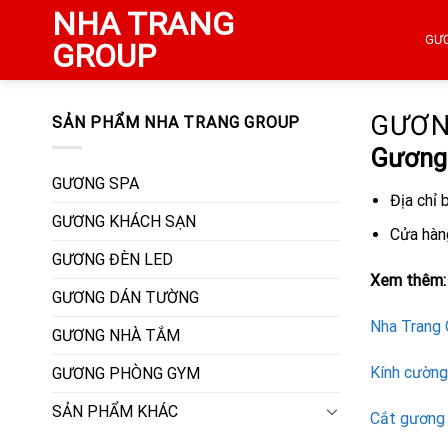
Skip
NHA TRANG
to
GƯ
GROUP
content
GƯƠN
SẢN PHẨM NHA TRANG GROUP
Gương 
GƯƠNG SPA
Địa chỉ
GƯƠNG KHÁCH SẠN
Cửa hàn
GƯƠNG ĐÈN LED
Xem thêm:
GƯƠNG DÁN TƯỜNG
Nha Trang 
GƯƠNG NHÀ TẮM
Kính cường
GƯƠNG PHÒNG GYM
SẢN PHẨM KHÁC
Cắt gương 