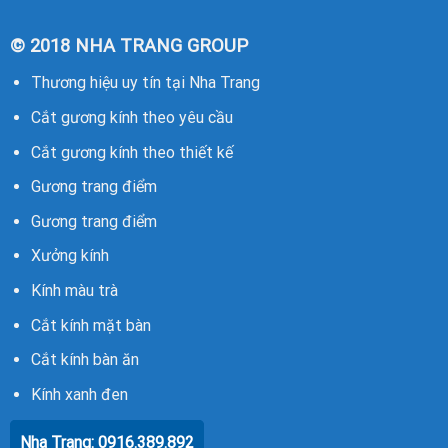
© 2018 NHA TRANG GROUP
Thương hiệu uy tín tại Nha Trang
Cắt gương kính
theo yêu cầu
Cắt gương kính
theo thiết kế
Gương trang điểm
Gương trang điểm
Xưởng kính
Kính màu trà
Cắt kính mặt bàn
Cắt kính bàn ăn
Kính xanh đen
Giá kính cường lực
Nha Trang: 0916.389.892
Nha Trang: 0916.389.892