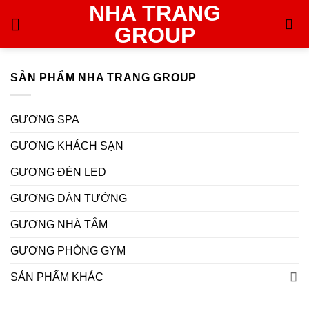
NHA TRANG
Skip
to
GROUP
content
SẢN PHẨM NHA TRANG GROUP
GƯƠNG SPA
GƯƠNG KHÁCH SẠN
GƯƠNG ĐÈN LED
GƯƠNG DÁN TƯỜNG
GƯƠNG NHÀ TẮM
GƯƠNG PHÒNG GYM
SẢN PHẨM KHÁC