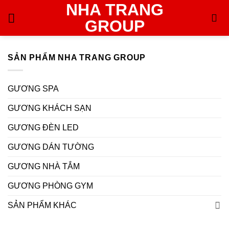
NHA TRANG
Skip
to
GROUP
content
SẢN PHẨM NHA TRANG GROUP
GƯƠNG SPA
GƯƠNG KHÁCH SẠN
GƯƠNG ĐÈN LED
GƯƠNG DÁN TƯỜNG
GƯƠNG NHÀ TẮM
GƯƠNG PHÒNG GYM
SẢN PHẨM KHÁC