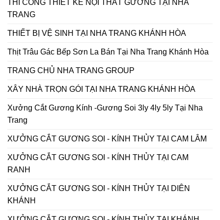
THI CÔNG THIẾT KẾ NỘI THẤT GƯƠNG TẠI NHA
TRANG
THIẾT BỊ VỆ SINH TẠI NHA TRANG KHÁNH HÒA
Thịt Trâu Gác Bếp Sơn La Bán Tại Nha Trang Khánh Hòa
TRANG CHỦ NHA TRANG GROUP
XÂY NHÀ TRỌN GÓI TẠI NHA TRANG KHÁNH HÒA
Xưởng Cắt Gương Kính -Gương Soi 3ly 4ly 5ly Tại Nha
Trang
XƯỞNG CẮT GƯƠNG SOI - KÍNH THỦY TẠI CAM LÂM
XƯỞNG CẮT GƯƠNG SOI - KÍNH THỦY TẠI CAM
RANH
XƯỞNG CẮT GƯƠNG SOI - KÍNH THỦY TẠI DIÊN
KHÁNH
XƯỞNG CẮT GƯƠNG SOI - KÍNH THỦY TẠI KHÁNH